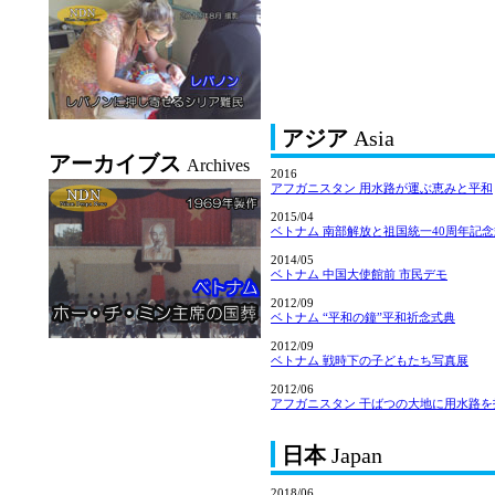
アジア
Asia
アーカイブス
Archives
2016
アフガニスタン 用水路が運ぶ恵みと平和
2015/04
ベトナム 南部解放と祖国統一40周年記
2014/05
ベトナム 中国大使館前 市民デモ
2012/09
ベトナム “平和の鐘”平和祈念式典
2012/09
ベトナム 戦時下の子どもたち写真展
2012/06
アフガニスタン 干ばつの大地に用水路を
日本
Japan
2018/06