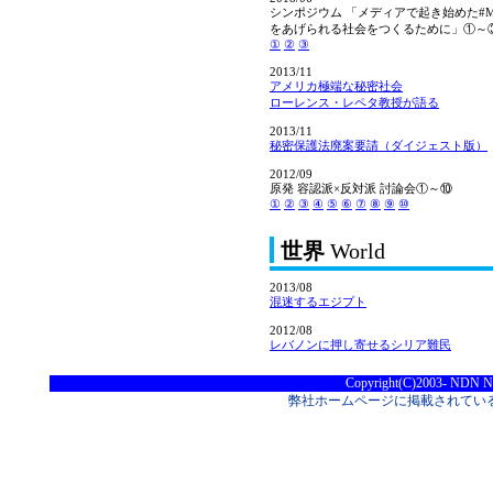
シンポジウム 「メディアで起き始めた#Me 
をあげられる社会をつくるために」①～
①
②
③
2013/11
アメリカ極端な秘密社会
ローレンス・レペタ教授が語る
2013/11
秘密保護法廃案要請（ダイジェスト版）
2012/09
原発 容認派×反対派 討論会①～⑩
①
②
③
④
⑤
⑥
⑦
⑧
⑨
⑩
世界
World
2013/08
混迷するエジプト
2012/08
レバノンに押し寄せるシリア難民
Copyright(C)2003- NDN Nih
弊社ホームページに掲載されてい