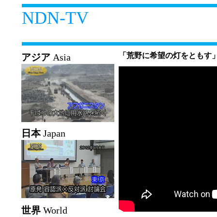
NDN-TV
「荒野に希望の灯をともす」2
アジア
Asia
日本
Japan
世界
World